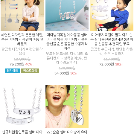
세련된 디자인과 튼튼한 체인,
미아방지목걸이 아동용 실버
미아방지목걸이 팔찌 아기 순
순은 미아방지 목걸이 아동 실
이니셜 목걸이 미아방지 팔찌
은 실버 돌선물 3살 4살 5살 아
버 팔찌
돌선물 순은 꼼꼼한 수공제작
동 선물용 추천 각인 무료
애견
깔끔한 마감처리로 편안한 착
꼼꼼한 수공제작, 편안한 착용
용감
부드러운 모서리 마감처리. 오
감, 순은 무알러지
픈마켓 이니셜목걸이1위. 판
127,000원
117,000원
매수량30만개.
76,200원
72,000원
40% ↓
38% ↓
120,000원
84,000원
30% ↓
신규회원할인쿠폰 실버 미아
925순은 실버 미아방지 유아