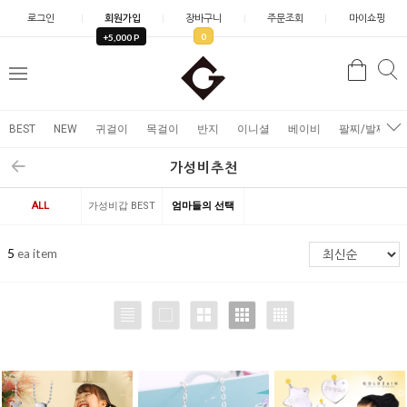
로그인
회원가입
장바구니
주문조회
마이쇼핑
0
+5,000 P
검
검
메
색
색
뉴
BEST
NEW
귀걸이
목걸이
반지
이니셜
베이비
팔찌/발찌
가성비추천
ALL
가성비갑 BEST
엄마들의 선택
5
ea item