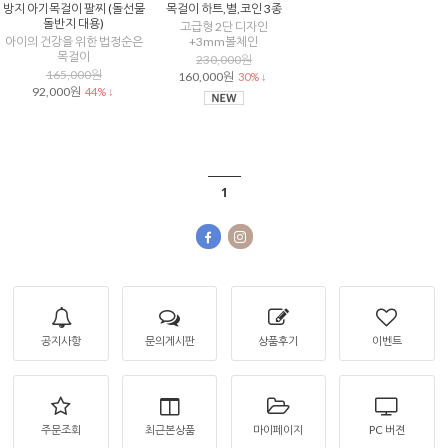
방지 아기목걸이 팔찌 (돌선물
목걸이 하트,별,코인 3종
돌반지 대용)
고급형 2단 디자인
아이의 건강을 위한 법정순은
+3mm볼체인
목걸이
230,000원
165,000원
160,000원
30% ↓
92,000원
44% ↓
1
공지사항
문의게시판
상품후기
이벤트
주문조회
최근본상품
마이페이지
PC 버젼