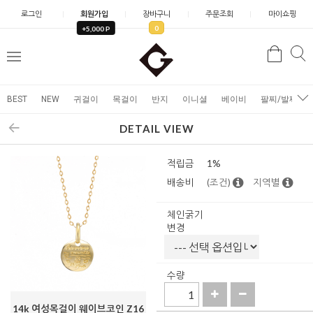
로그인
회원가입
장바구니
주문조회
마이쇼핑
0
+5,000 P
검
검
메
색
색
뉴
BEST
NEW
귀걸이
목걸이
반지
이니셜
베이비
팔찌/발찌
DETAIL VIEW
적립금
1%
배송비
(조건)
지역별
체인굵기
변경
수량
14k 여성목걸이 웨이브코인 Z16