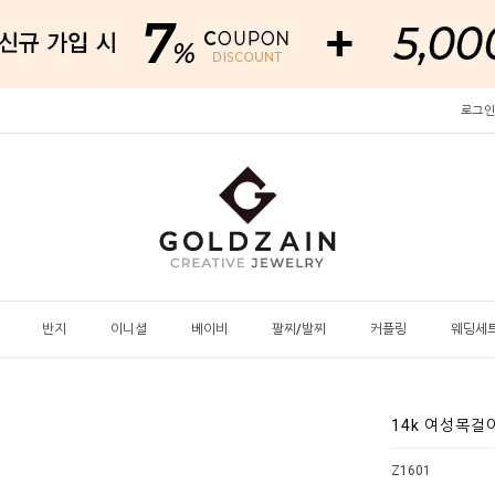
로그인
반지
이니셜
베이비
팔찌/발찌
커플링
웨딩세
14k 여성목걸
Z1601