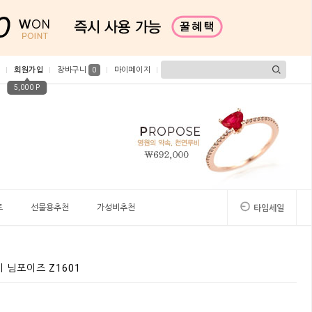
회원가입
장바구니
마이페이지
0
5,000 P
트
선물용추천
가성비추천
타임세일
이 님포이즈 Z1601