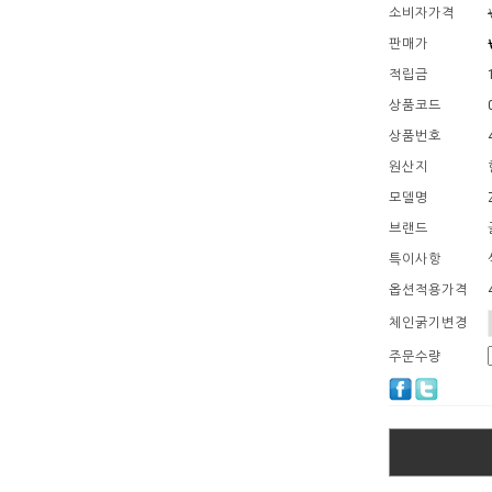
소비자가격
판매가
적립금
상품코드
상품번호
원산지
모델명
브랜드
특이사항
옵션적용가격
체인굵기변경
주문수량