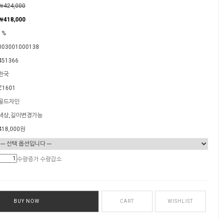
￦424,000
￦418,000
1%
003001000138
451366
한국
Z1601
골드자인
색상,길이변경가능
418,000
원
수량증가
수량감소
BUY NOW
CART
WISHLIST