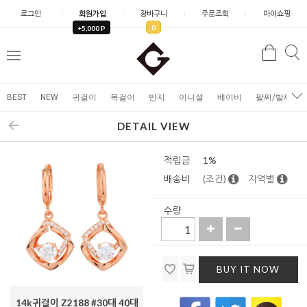
로그인
회원가입
장바구니
주문조회
마이쇼핑
0
+5,000 P
검
검
메
색
색
뉴
BEST
NEW
귀걸이
목걸이
반지
이니셜
베이비
팔찌/발찌
DETAIL VIEW
적립금
1%
배송비
(조건)
지역별
수량
BUY IT NOW
14k귀걸이 Z2188 #30대 40대