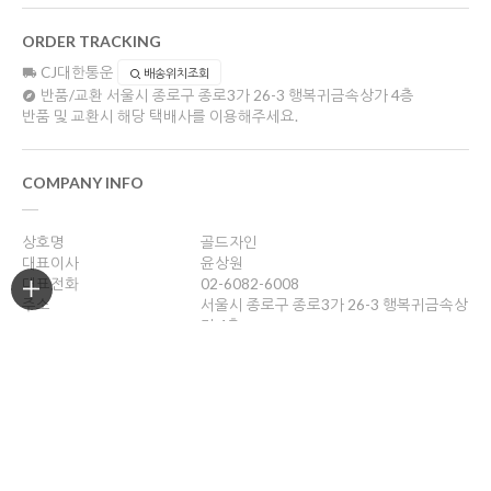
ORDER TRACKING
CJ대한통운
배송위치조회
반품/교환
서울시 종로구 종로3가 26-3 행복귀금속상가 4층
반품 및 교환시 해당 택배사를 이용해주세요.
COMPANY INFO
상호명
골드자인
대표이사
윤상원
대표전화
02-6082-6008
주소
서울시 종로구 종로3가 26-3 행복귀금속상
가 4층
사업자등록번호
204-16-43989
통신판매업신고
2018-서울종로-0958호
개인정보관리책임자
윤상원
sang0770@naver.com
호스팅제공
(주)코리아센터
Copyright ©
골드자인
. All rights reserved.