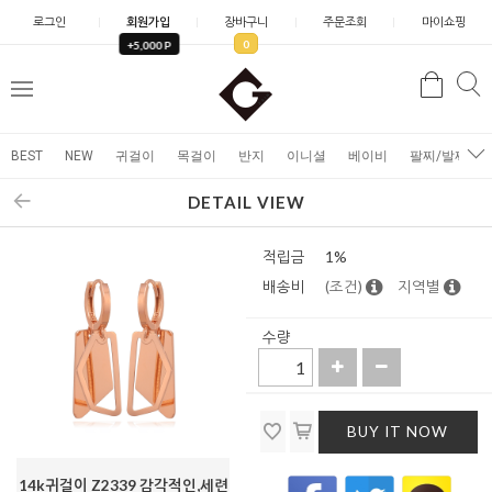
로그인
회원가입
장바구니
주문조회
마이쇼핑
0
+5,000 P
검
검
메
색
색
뉴
BEST
NEW
귀걸이
목걸이
반지
이니셜
베이비
팔찌/발찌
DETAIL VIEW
적립금
1%
배송비
(조건)
지역별
수량
BUY IT NOW
14k귀걸이 Z2339 감각적인,세련