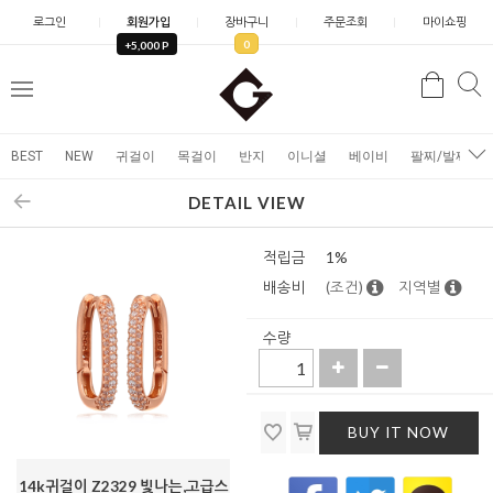
로그인
회원가입
장바구니
주문조회
마이쇼핑
0
+5,000 P
검
검
메
색
색
뉴
BEST
NEW
귀걸이
목걸이
반지
이니셜
베이비
팔찌/발찌
DETAIL VIEW
적립금
1%
배송비
(조건)
지역별
수량
BUY IT NOW
14k귀걸이 Z2329 빛나는,고급스