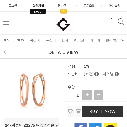
로그인
회원가입
장바구니
주문조회
마이쇼핑
0
+5,000 P
검
검
메
색
색
뉴
BEST
NEW
귀걸이
목걸이
반지
이니셜
베이비
팔찌/발찌
DETAIL VIEW
적립금
1%
배송비
(조건)
지역별
수량
BUY IT NOW
14k귀걸이 Z2275 여성스러운,단