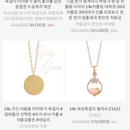
목걸이 미아방지 팔찌 돌선물 순은
니셜 반지 엥게이지 학생 우정 링 선
꼼꼼한 수공제작 애견
물용 다이아 14k커플링 대학생 20대
커플링 30대여자 선물 프로포즈 한
부드러운 모서리 마감처리. 오픈마켓
문 한자 맞춤제작 편안한 착용감
이니셜목걸이1위. 판매수량30만개.
착용감이 편안한 아이템
120,000원
84,000원
30% ↓
304,000원
265,000원
13% ↓
14k 코인 아동용 미아방지 목걸이 #
14k 여성목걸이 엘리쉬 Z1621
엄마들이 선택한 #모자 모녀 커플 #
Z1621
착용감좋은 #데일리
476,000원
470,000원
1% ↓
다이아셋팅 무료