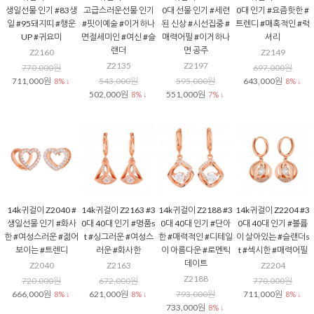
생일선물 인기 #83생
고급스러운선물 인기
0대 선물 인기 #세련
0대 인기 #요즘핫한 #
일 #95돼지띠 #행운
#핏이예술 #이거하나
된 신상 #시선집중 #
트렌디 #매혹적인 #럭
UP #귀요미
면절세미인 #여신 #슬
매력어필 #이거하나
셔리
랜더
면 공주
Z2160
Z2149
Z2135
Z2197
770,000원
697,000원
711,000원
543,000원
595,000원
643,000원
8% ↓
8% ↓
502,000원
551,000원
8% ↓
7% ↓
14k귀걸이 Z2040 #
14k귀걸이 Z2163 #3
14k귀걸이 Z2188 #3
14k귀걸이 Z2204 #3
생일선물 인기 #화사
0대 40대 인기 #명품s
0대 40대 인기 #단아
0대 40대 인기 #볼륨
한 #여성스러운 #젊어
t #싱그러운 #여성스
한 #매력적인 #디테일
이 살아있는 #슬랜더s
보이는 #트렌디
러운 #화사한
이 아름다운 #로멘틱
t #섹시한 #매력어필
데이트
Z2040
Z2163
Z2204
Z2188
720,000원
672,000원
770,000원
666,000원
621,000원
793,000원
711,000원
8% ↓
8% ↓
8% ↓
733,000원
8% ↓