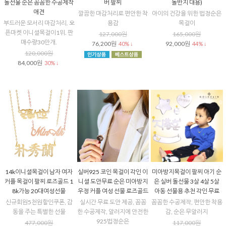
돌선물 순은 꼼꼼한 수공제작
버 팔찌
돌반지 대용)
애견
깔끔한 마감처리로 편안한 착
아이의 건강을 위한 법정순은
부드러운 모서리 마감처리. 오
용감
목걸이
픈마켓 이니셜목걸이1위. 판
127,000원
165,000원
매수량30만개.
76,200원
92,000원
40% ↓
44% ↓
120,000원
84,000원
30% ↓
14k이니셜목걸이 남자 여자
실버925 코인 목걸이 각인 이
미아방지목걸이 팔찌 아기 순
커플 목걸이 팔찌 로즈골드 1
니셜 도안무료 순은 미아방지
은 실버 돌선물 3살 4살 5살
8k가능 20대여성선물
우정 커플 여성 선물 로즈골드
아동 선물용 추천 각인 무료
신규회원5천원할인쿠폰, 감
실시간 무료 도안 제공, 꼼꼼
꼼꼼한 수공제작, 편안한 착용
동을 주는 특별한 선물
한 수공제작, 알러지에 안전한
감, 순은 무알러지
925법정순은
477,000원
117,000원