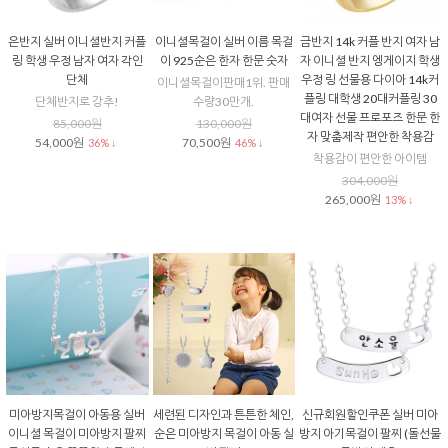
은반지 실버 이니셜반지 커플
이니셜목걸이 실버 이름 목걸
금반지 14k 커플 반지 여자 남
링 학생 우정 남자 여자 각인
이 925순은 한자 한문 숫자
자 이니셜 반지 엥게이지 학생
단체
우정 링 선물용 다이아 14k커
이니셜목걸이판매1위. 판매
플링 대학생 20대커플링 30
단체반지로 강추!
수량30만개.
대여자 선물 프로포즈 한문 한
85,000원
130,000원
자 맞춤제작 편안한 착용감
54,000원
70,500원
36% ↓
46% ↓
착용감이 편안한 아이템
304,000원
265,000원
13% ↓
미아방지목걸이 아동용 실버
세련된 디자인과 튼튼한 체인,
신규회원할인쿠폰 실버 미아
이니셜 목걸이 미아방지 팔찌
순은 미아방지 목걸이 아동 실
방지 아기목걸이 팔찌 (돌선물