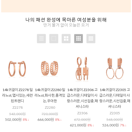
나의 패션 완성에 목마른 여성분을 위해
딴거 볼거 없이 오늘은 요거
14k귀걸이 Z2278 밀
14k귀걸이 Z2280 밀
14k귀걸이 Z2306 고
14k귀걸이 Z2305 고
라노st,맵시있는,세련
라노st,화사한,품격있
급스러운,디테일이 사
급스러운,디테일이 사
된트렌디
는,우아한
랑스러운,시선집중,패
랑스러운,시선집중,패
셔니스타
셔니스타
Z2278
Z2280
Z2306
Z2305
543,000원
720,000원
502,000원
666,000원
672,000원
568,000원
8% ↓
8% ↓
621,000원
526,000원
8% ↓
7% ↓