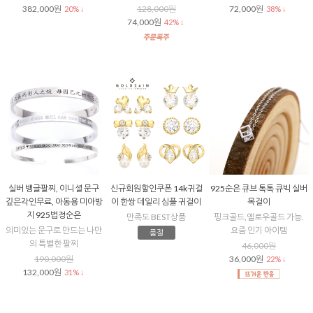
382,000원
128,000원
72,000원
20% ↓
38% ↓
74,000원
42% ↓
실버 뱅글팔찌, 이니셜 문구
신규회원할인쿠폰 14k귀걸
925순은 큐브 톡톡 큐빅 실버
깊은각인무료, 아동용 미아방
이 한쌍 데일리 심플 귀걸이
목걸이
지 925법정순은
만족도 BEST상품
핑크골드,옐로우골드 가능.
의미있는 문구로 만드는 나만
요즘 인기 아이템
품절
의 특별한 팔찌
46,000원
190,000원
36,000원
22% ↓
132,000원
31% ↓