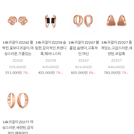
14k귀걸이 Z2262 활
14k귀걸이 Z2258 슬
14k귀걸이 Z2267 볼
14k귀걸이 Z2327 품
짝핀,꽃보다귀걸이,여
림한,감각적인,트렌디
륨업,슬렌더,고혹적
격있는,고급스러운,세
성스러운,기품있는
룩,패셔니스타
인,여신
련된,모임룩
Z2262
Z2258
Z2267
Z2327
595,000원
470,000원
871,000원
846,000원
551,000원
435,000원
805,000원
783,000원
7% ↓
7% ↓
8% ↓
7% ↓
14k귀걸이 Z2277 여
성스러운,세련된,감각
적인,매력적인