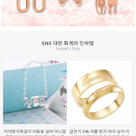
SNS 대란 화제의 인싸템
Insider's Pick
미아방지목걸이 아동용 실버 이니셜
금반지 14k 커플 반지 여자 남자 이