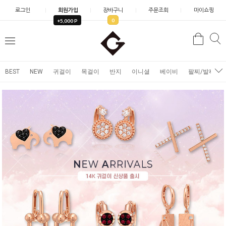
로그인
회원가입
장바구니
주문조회
마이쇼핑
0
+5,000 P
검
검
메
색
색
뉴
BEST
NEW
귀걸이
목걸이
반지
이니셜
베이비
팔찌/발찌