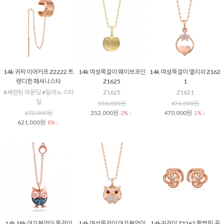
14k 귀찌 이어커프 Z2222 트
14k 여성목걸이 웨이브코인
14k 여성목걸이 엘리쉬 Z162
렌디한 패셔니스타
Z1625
1
#세련된 라운딩 #밀라노 스타
Z1625
Z1621
일
358,000원
476,000원
672,000원
352,000원
470,000원
2% ↓
1% ↓
621,000원
8% ↓
14k 18k 아기부엉이 목걸이
14k 여성목걸이 아기부엉이
14k귀걸이 Z2262 활짝핀,꽃