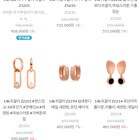
Z1201
Z1610
보다귀걸이,여성스러운,기품
있는
귀여운 아기부엉이가 왔어요｡
Z1610
◕‿◕｡
Z2262
522,000원
942,000원
515,000원
595,000원
1% ↓
928,000원
551,000원
1% ↓
7% ↓
14k귀걸이 Z2201 #센스있
14k귀걸이 Z2294 섬세한디
14k귀걸이 Z2314 곡선이아
는 30대 인기 #연예인st #세
테일,세련된,모던,베이직
름다운,러블리,세련된,데일리
련된 #여성스러운 #가벼운모
Z2294
Z2314
임
470,000원
520,000원
Z2201
435,000원
481,000원
7% ↓
8% ↓
422,000원
390,000원
8% ↓