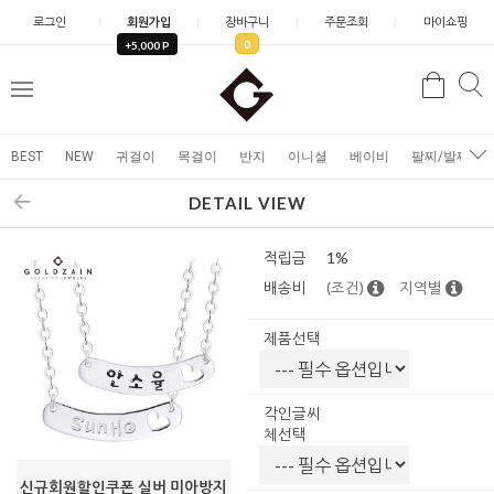
로그인
회원가입
장바구니
주문조회
마이쇼핑
0
+5,000 P
검
검
메
색
색
뉴
BEST
NEW
귀걸이
목걸이
반지
이니셜
베이비
팔찌/발찌
DETAIL VIEW
적립금
1%
배송비
(조건)
지역별
제품선택
각인글씨
체선택
신규회원할인쿠폰 실버 미아방지