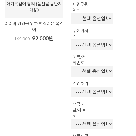
아기목걸이 팔찌 (돌선물 돌반지
표면무광
대용)
처리
아이의 건강을 위한 법정순은 목걸
이
두껍게제
작
92,000
원
165,000
이름/전
화번호
각인추가
백금도
금/세척
제