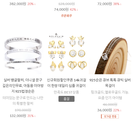
382,000원
128,000원
72,000원
20% ↓
38% ↓
74,000원
42% ↓
실버 뱅글팔찌, 이니셜 문구
신규회원할인쿠폰 14k귀걸
925순은 큐브 톡톡 큐빅 실버
깊은각인무료, 아동용 미아방
이 한쌍 데일리 심플 귀걸이
목걸이
지 925법정순은
만족도 BEST상품
핑크골드,옐로우골드 가능.
의미있는 문구로 만드는 나만
요즘 인기 아이템
품절
의 특별한 팔찌
46,000원
190,000원
36,000원
22% ↓
132,000원
31% ↓