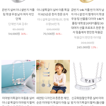
은반지 실버 이니셜반지 커플
이니셜목걸이 실버 이름 목걸
금반지 14k 커플 반지 여자 남
링 학생 우정 남자 여자 각인
이 925순은 한자 한문 숫자
자 이니셜 반지 엥게이지 학생
단체
우정 링 선물용 다이아 14k커
이니셜목걸이판매1위. 판매
플링 대학생 20대커플링 30
단체반지로 강추!
수량30만개.
대여자 선물 프로포즈 한문 한
85,000원
130,000원
자 맞춤제작 편안한 착용감
54,000원
70,500원
36% ↓
46% ↓
착용감이 편안한 아이템
304,000원
265,000원
13% ↓
미아방지목걸이 아동용 실버
세련된 디자인과 튼튼한 체인,
신규회원할인쿠폰 실버 미아
이니셜 목걸이 미아방지 팔찌
순은 미아방지 목걸이 아동 실
방지 아기목걸이 팔찌 (돌선물