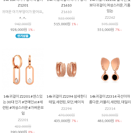
Z1201
Z1610
보다귀걸이,여성스러운,기품
있는
귀여운 아기부엉이가 왔어요｡
Z1610
◕‿◕｡
Z2262
522,000원
942,000원
515,000원
595,000원
1% ↓
928,000원
551,000원
1% ↓
7% ↓
14k귀걸이 Z2201 #센스있
14k귀걸이 Z2294 섬세한디
14k귀걸이 Z2314 곡선이아
는 30대 인기 #연예인st #세
테일,세련된,모던,베이직
름다운,러블리,세련된,데일리
련된 #여성스러운 #가벼운모
Z2294
Z2314
임
470,000원
520,000원
Z2201
435,000원
481,000원
7% ↓
8% ↓
422,000원
390,000원
8% ↓