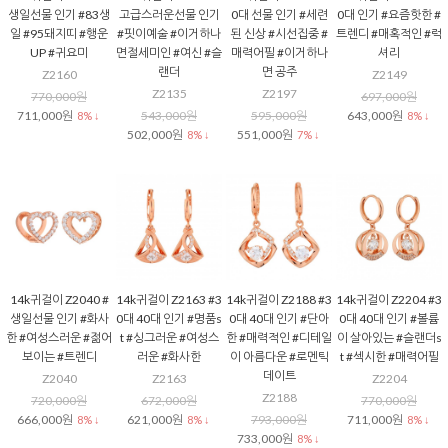
생일선물 인기 #83생
고급스러운선물 인기
0대 선물 인기 #세련
0대 인기 #요즘핫한 #
일 #95돼지띠 #행운
#핏이예술 #이거하나
된 신상 #시선집중 #
트렌디 #매혹적인 #럭
UP #귀요미
면절세미인 #여신 #슬
매력어필 #이거하나
셔리
랜더
면 공주
Z2160
Z2149
Z2135
Z2197
770,000원
697,000원
711,000원
543,000원
595,000원
643,000원
8% ↓
8% ↓
502,000원
551,000원
8% ↓
7% ↓
14k귀걸이 Z2040 #
14k귀걸이 Z2163 #3
14k귀걸이 Z2188 #3
14k귀걸이 Z2204 #3
생일선물 인기 #화사
0대 40대 인기 #명품s
0대 40대 인기 #단아
0대 40대 인기 #볼륨
한 #여성스러운 #젊어
t #싱그러운 #여성스
한 #매력적인 #디테일
이 살아있는 #슬랜더s
보이는 #트렌디
러운 #화사한
이 아름다운 #로멘틱
t #섹시한 #매력어필
데이트
Z2040
Z2163
Z2204
Z2188
720,000원
672,000원
770,000원
666,000원
621,000원
793,000원
711,000원
8% ↓
8% ↓
8% ↓
733,000원
8% ↓