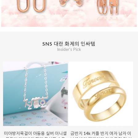
SNS 대란 화제의 인싸템
Insider's Pick
미아방지목걸이 아동용 실버 이니셜
금반지 14k 커플 반지 여자 남자 이