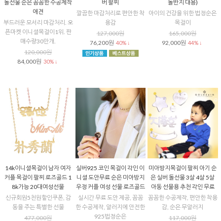
돌선물 순은 꼼꼼한 수공제작
버 팔찌
돌반지 대용)
애견
깔끔한 마감처리로 편안한 착
아이의 건강을 위한 법정순은
부드러운 모서리 마감처리. 오
용감
목걸이
픈마켓 이니셜목걸이1위. 판
127,000원
165,000원
매수량30만개.
76,200원
92,000원
40% ↓
44% ↓
120,000원
84,000원
30% ↓
14k이니셜목걸이 남자 여자
실버925 코인 목걸이 각인 이
미아방지목걸이 팔찌 아기 순
커플 목걸이 팔찌 로즈골드 1
니셜 도안무료 순은 미아방지
은 실버 돌선물 3살 4살 5살
8k가능 20대여성선물
우정 커플 여성 선물 로즈골드
아동 선물용 추천 각인 무료
신규회원5천원할인쿠폰, 감
실시간 무료 도안 제공, 꼼꼼
꼼꼼한 수공제작, 편안한 착용
동을 주는 특별한 선물
한 수공제작, 알러지에 안전한
감, 순은 무알러지
925법정순은
477,000원
117,000원