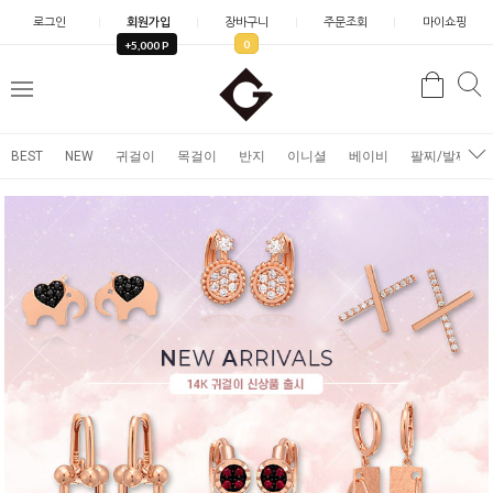
로그인
회원가입
장바구니
주문조회
마이쇼핑
0
+5,000 P
검
검
메
색
색
뉴
BEST
NEW
귀걸이
목걸이
반지
이니셜
베이비
팔찌/발찌