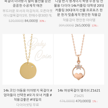
목걸이 미아방지 팔찌 돌선물 순은
니셜 반지 엥게이지 학생 우정 링 선
꼼꼼한 수공제작 애견
물용 다이아 14k커플링 대학생 20대
커플링 30대여자 선물 프로포즈 한
부드러운 모서리 마감처리. 오픈마켓
문 한자 맞춤제작 편안한 착용감
이니셜목걸이1위. 판매수량30만개.
착용감이 편안한 아이템
120,000원
84,000원
30% ↓
304,000원
265,000원
13% ↓
14k 코인 아동용 미아방지 목걸이 #
14k 여성목걸이 엘리쉬 Z1621
엄마들이 선택한 #모자 모녀 커플 #
Z1621
착용감좋은 #데일리
476,000원
470,000원
1% ↓
다이아셋팅 무료