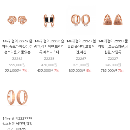
14k귀걸이 Z2262 활
14k귀걸이 Z2258 슬
14k귀걸이 Z2267 볼
14k귀걸이 Z2327 품
짝핀,꽃보다귀걸이,여
림한,감각적인,트렌디
륨업,슬렌더,고혹적
격있는,고급스러운,세
성스러운,기품있는
룩,패셔니스타
인,여신
련된,모임룩
Z2262
Z2258
Z2267
Z2327
595,000원
470,000원
871,000원
846,000원
551,000원
435,000원
805,000원
783,000원
7% ↓
7% ↓
8% ↓
7% ↓
14k귀걸이 Z2277 여
성스러운,세련된,감각
적인,매력적인