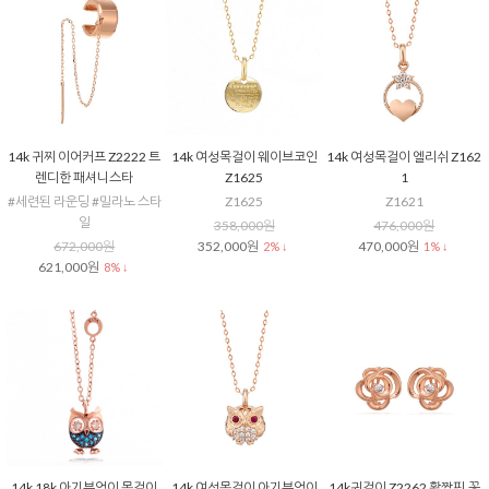
14k 귀찌 이어커프 Z2222 트
14k 여성목걸이 웨이브코인
14k 여성목걸이 엘리쉬 Z162
렌디한 패셔니스타
Z1625
1
#세련된 라운딩 #밀라노 스타
Z1625
Z1621
일
358,000원
476,000원
672,000원
352,000원
470,000원
2% ↓
1% ↓
621,000원
8% ↓
14k 18k 아기부엉이 목걸이
14k 여성목걸이 아기부엉이
14k귀걸이 Z2262 활짝핀,꽃