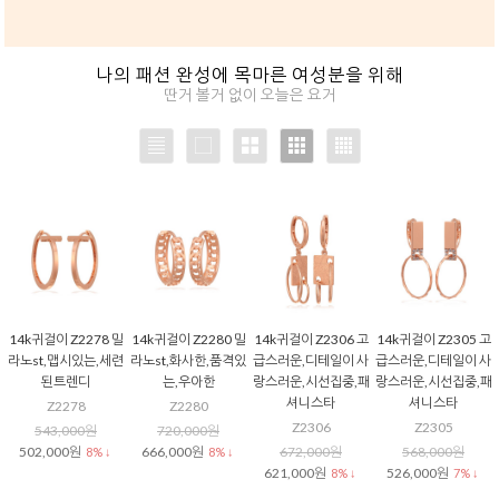
나의 패션 완성에 목마른 여성분을 위해
딴거 볼거 없이 오늘은 요거
14k귀걸이 Z2278 밀
14k귀걸이 Z2280 밀
14k귀걸이 Z2306 고
14k귀걸이 Z2305 고
라노st,맵시있는,세련
라노st,화사한,품격있
급스러운,디테일이 사
급스러운,디테일이 사
된트렌디
는,우아한
랑스러운,시선집중,패
랑스러운,시선집중,패
셔니스타
셔니스타
Z2278
Z2280
Z2306
Z2305
543,000원
720,000원
502,000원
666,000원
672,000원
568,000원
8% ↓
8% ↓
621,000원
526,000원
8% ↓
7% ↓